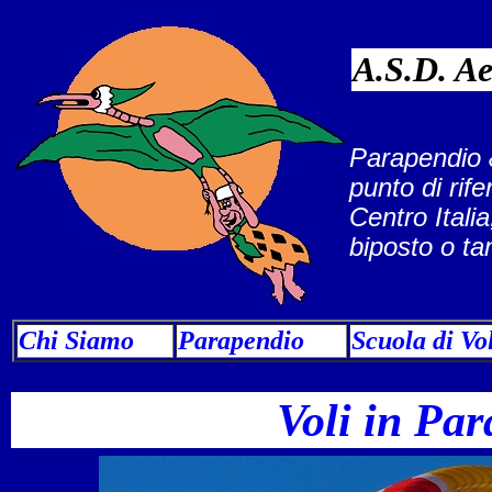
A.S.D. A
Parapendio &
punto di rif
Centro Itali
biposto o tan
Chi Siamo
Parapendi
o
Scuola di Vo
Voli in Pa